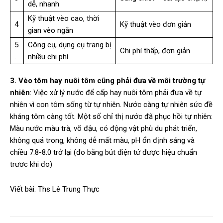
dễ, nhanh
Kỹ thuật vèo cao, thời
4
Kỹ thuật vèo đơn giản
gian vèo ngắn
5
Công cụ, dụng cụ trang bị
Chi phí thấp, đơn giản
.
nhiều chi phí
3. Vèo tôm hay nuôi tôm cũng phải đưa về môi trường tự
nhiên
: Việc xử lý nước để cấp hay nuôi tôm phải đưa về tự
nhiên vì con tôm sống từ tự nhiên. Nước càng tự nhiên sức đề
kháng tôm càng tốt. Một số chỉ thị nước đã phục hồi tự nhiên:
Màu nước màu trà, võ đậu, có động vật phù du phát triển,
không quá trong, không dễ mất màu, pH ổn định sáng và
chiều 7.8-8.0 trở lại (đo bằng bút điện tử được hiệu chuẩn
trươc khi đo)
Viết bài: Ths Lê Trung Thực