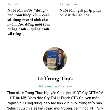
Bài trước
Bài tiếp theo
Nuôi tôm nước “đứng”-
Nuôi tôm: giải pháp phục
nuôi tôm khép kín – cách
hồi đất đai lão hóa
sử dụng men vi sinh cho
nuôi nước đứng nuôi tôm
quảng canh – quảng canh
cải tiếng..,
Lê Trung Thực
https://letrungthuc.com
Thạc sĩ Lê Trung Thực Nguyên Chủ tịch HĐQT Cty CPTMDV
ĐT Âu Mỹ. Giám đốc Cty TNHH Etech STC Chuyên môn:
Nghiên cứu ứng dụng, đào tạo lĩnh vực nuôi trồng thủy sản.
Nghiên cứu chia sẻ kiến thức môi trường, bệnh học, NTTS, vi