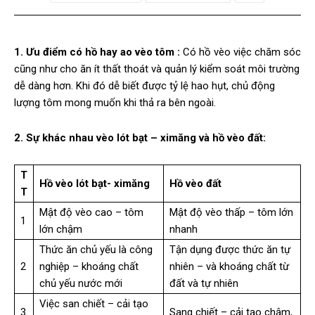
1. Ưu điểm có hồ hay ao vèo tôm :
Có hồ vèo việc chăm sóc
cũng như cho ăn ít thất thoát và quản lý kiểm soát môi trường
dễ dàng hơn. Khi đó dễ biết được tỷ lệ hao hụt, chủ động
lượng tôm mong muốn khi thả ra bên ngoài.
2. Sự khác nhau vèo lót bạt – ximăng và hồ vèo đất:
T
Hồ vèo lót bạt- ximăng
Hồ vèo đất
T
Mật độ vèo cao – tôm
Mật độ vèo thấp – tôm lớn
1
lớn chậm
nhanh
Thức ăn chủ yếu là công
Tận dụng được thức ăn tự
2
nghiệp – khoáng chất
nhiên – và khoáng chất từ
chủ yếu nước mới
đất và tự nhiên
Việc san chiết – cải tạo
3
Sang chiết – cải tạo chậm,