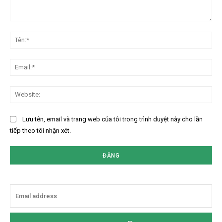
Bình
luận:
Tên
Ema
Web
Lưu tên, email và trang web của tôi trong trình duyệt này cho lần
tiếp theo tôi nhận xét.