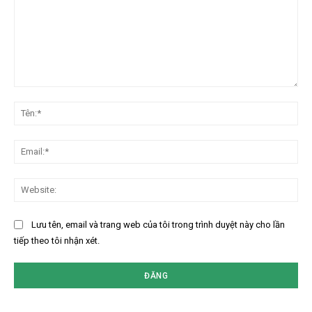
Bình
luận:
Tên
Ema
Web
Lưu tên, email và trang web của tôi trong trình duyệt này cho lần
tiếp theo tôi nhận xét.