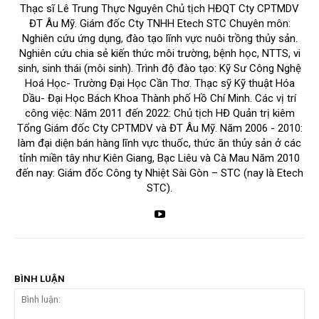
Thạc sĩ Lê Trung Thực Nguyên Chủ tịch HĐQT Cty CPTMDV
ĐT Âu Mỹ. Giám đốc Cty TNHH Etech STC Chuyên môn:
Nghiên cứu ứng dụng, đào tạo lĩnh vực nuôi trồng thủy sản.
Nghiên cứu chia sẻ kiến thức môi trường, bệnh học, NTTS, vi
sinh, sinh thái (môi sinh). Trình độ đào tạo: Kỹ Sư Công Nghệ
Hoá Học- Trường Đại Học Cần Thơ. Thạc sỹ Kỹ thuật Hóa
Dầu- Đại Học Bách Khoa Thành phố Hồ Chí Minh. Các vị trí
công việc: Năm 2011 đến 2022: Chủ tịch HĐ Quản trị kiêm
Tổng Giám đốc Cty CPTMDV và ĐT Âu Mỹ. Năm 2006 - 2010:
làm đại diện bán hàng lĩnh vực thuốc, thức ăn thủy sản ở các
tỉnh miền tây như Kiên Giang, Bạc Liêu và Cà Mau Năm 2010
đến nay: Giám đốc Công ty Nhiệt Sài Gòn – STC (nay là Etech
STC).
BÌNH LUẬN