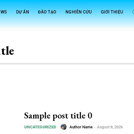
EWS
DỰ ÁN
ĐÀO TẠO
NGHIÊN CỨU
GIỚI THIỆU
tle
Sample post title 0
Author Name
-
August 8, 2026
UNCATEGORIZED